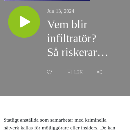
Jun 13, 2024
Vem blir
infiltratör?
Så riskerar
staten att
1.2K
undermineras
av kriminella
gäng
Statligt anställda som samarbetar med kriminella
nätverk kallas för möjliggörare eller insiders. De kan