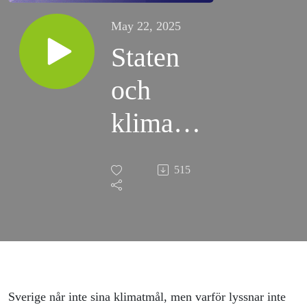
May 22, 2025
Staten
och
klimatet
-
515
aktivism
och
ansvar
Sverige når inte sina klimatmål, men varför lyssnar inte